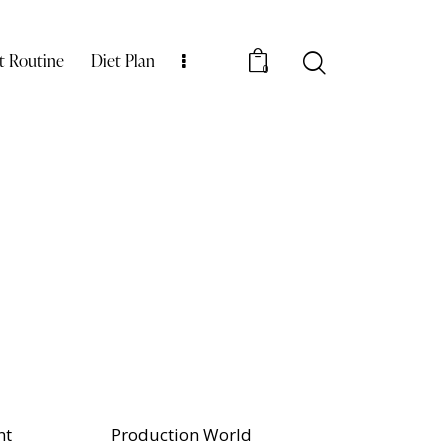
t Routine
Diet Plan
0
nt
Production World