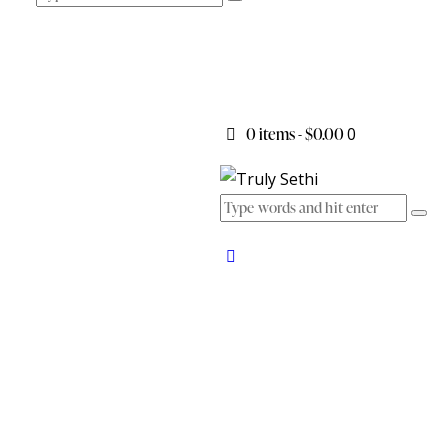
0 items
-
$0.00
0