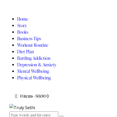
Home
Story
Books
Business Tips
Workout Routine
Diet Plan
Battling Addiction
Depression & Anxiety
Mental Wellbeing
Physical Wellbeing
0 items
-
$0.00
0