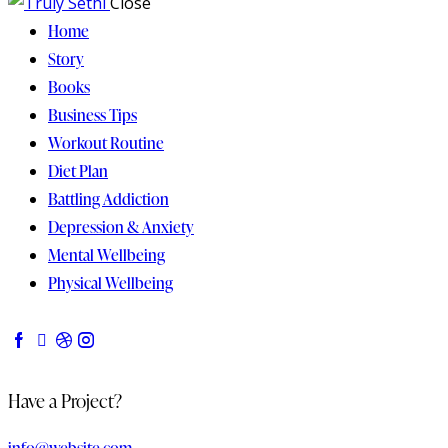
Close
Home
Story
Books
Business Tips
Workout Routine
Diet Plan
Battling Addiction
Depression & Anxiety
Mental Wellbeing
Physical Wellbeing
Have a Project?